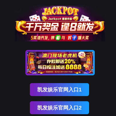
凯发娱乐官网入口1
凯发娱乐官网入口2