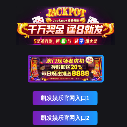
凯发娱乐官网入口1
凯发娱乐官网入口2